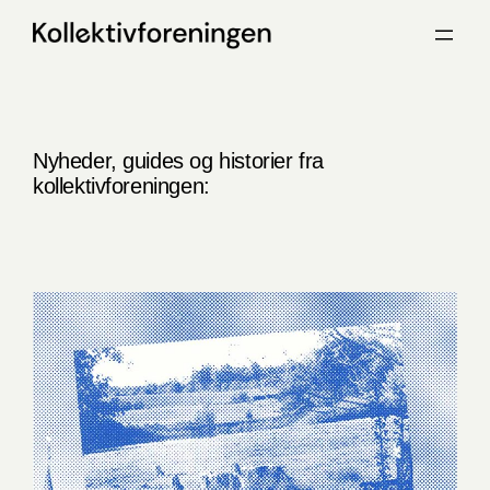
Spring
til
indhold
Nyheder, guides og historier fra
kollektivforeningen: