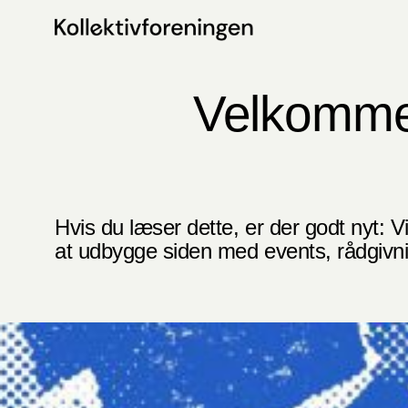
Spring
til
indhold
Velkommen t
Hvis du læser dette, er der godt nyt: Vi
at udbygge siden med events, rådgivn