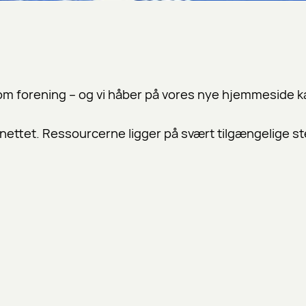
 som forening – og vi håber på vores nye hjemmeside k
 på nettet. Ressourcerne ligger på svært tilgængelige 
d for mange. Det betyder at selv de mest velmenende
er grønt lys og gode rammer.
 ressourcer, rådgivende kapiciteter og relevante event