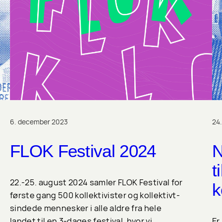
6. december 2023
24
FLOK Festival 2024
N
t
22.-25. august 2024 samler FLOK Festival for
k
første gang 500 kollektivister og kollektivt-
sindede mennesker i alle aldre fra hele
landet til en 3-dages festival, hvor vi
Er