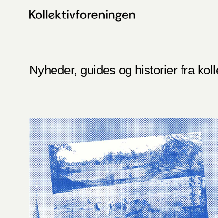
Spring
til
indhold
Nyheder, guides og historier fra koll