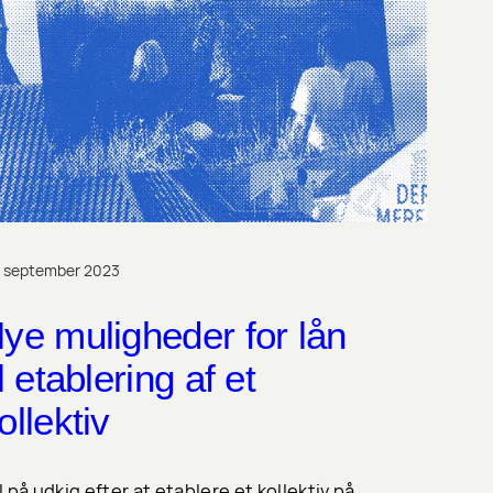
. september 2023
ye muligheder for lån
il etablering af et
ollektiv
 I på udkig efter at etablere et kollektiv på