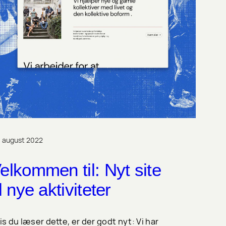
. august 2022
elkommen til: Nyt site
il nye aktiviteter
is du læser dette, er der godt nyt: Vi har