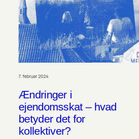
7. februar 2024
Ændringer i
ejendomsskat – hvad
betyder det for
kollektiver?